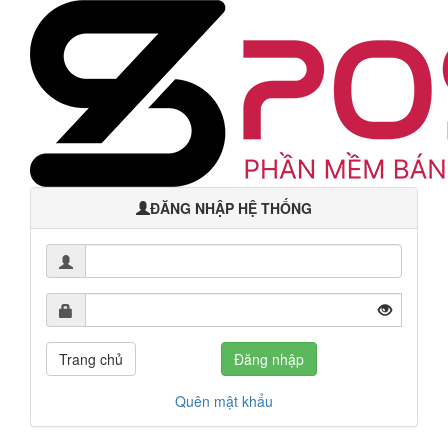
ĐĂNG NHẬP HỆ THỐNG
Tên
đăng
nhập
Mật
khẩu
Trang chủ
Đăng nhập
Quên mật khẩu